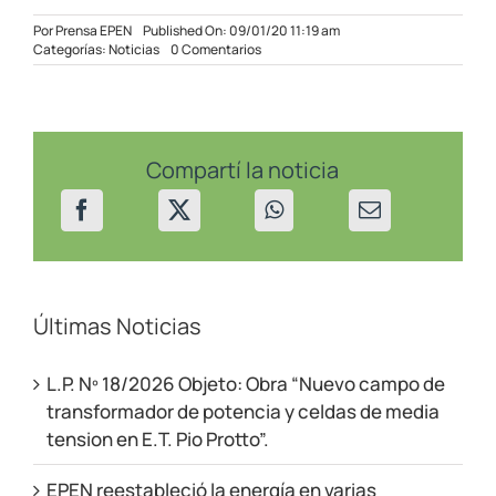
Por
Prensa EPEN
Published On: 09/01/20 11:19 am
on
Categorías:
Noticias
0 Comentarios
Refuerzos
por
vientos
fuertes
en
distintas
Compartí la noticia
localidades
de
la
provincia.
Últimas Noticias
L.P. Nº 18/2026 Objeto: Obra “Nuevo campo de
transformador de potencia y celdas de media
tension en E.T. Pio Protto”.
EPEN reestableció la energía en varias