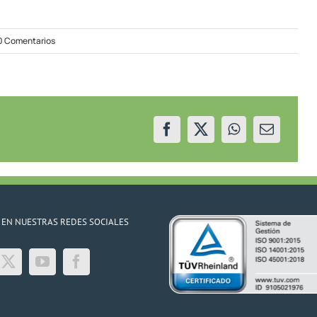
on
0 Comentarios
Planifican
trabajos
en
Villa
La
Angostura
 EN NUESTRAS REDES SOCIALES