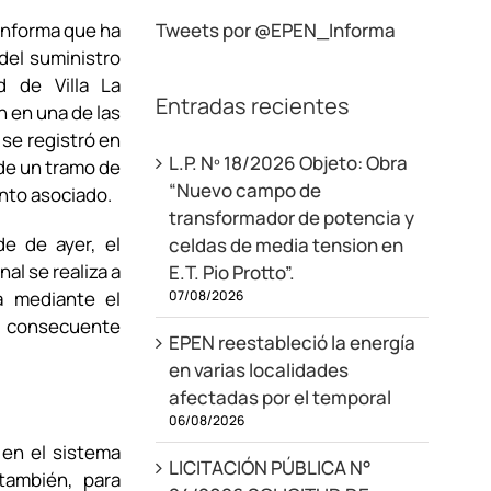
informa que ha
Tweets por @EPEN_Informa
 del suministro
d de Villa La
Entradas recientes
n en una de las
se registró en
L.P. Nº 18/2026 Objeto: Obra
 de un tramo de
“Nuevo campo de
nto asociado.
transformador de potencia y
de de ayer, el
celdas de media tension en
al se realiza a
E.T. Pio Protto”.
07/08/2026
a mediante el
l consecuente
EPEN reestableció la energía
en varias localidades
afectadas por el temporal
06/08/2026
 en el sistema
LICITACIÓN PÚBLICA N°
también, para