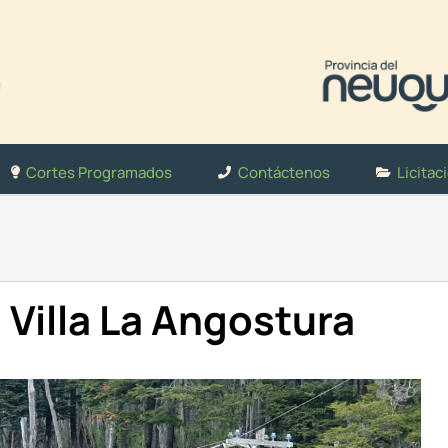
Cortes Programados
Contáctenos
Licitac
 Villa La Angostura