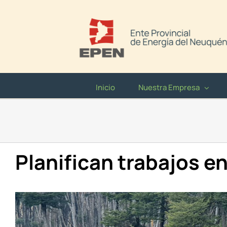
Saltar
al
contenido
Inicio
Nuestra Empresa
Planifican trabajos en