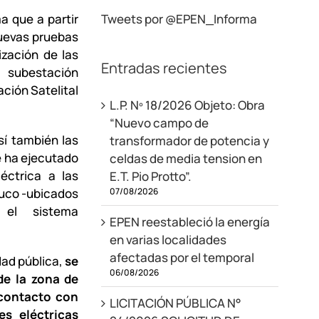
a que a partir
Tweets por @EPEN_Informa
nuevas pruebas
ización de las
Entradas recientes
subestación
ción Satelital
L.P. Nº 18/2026 Objeto: Obra
“Nuevo campo de
sí también las
transformador de potencia y
e ha ejecutado
celdas de media tension en
léctrica a las
E.T. Pio Protto”.
07/08/2026
tuco -ubicados
el sistema
EPEN reestableció la energía
en varias localidades
afectadas por el temporal
dad pública,
se
06/08/2026
de la zona de
 contacto con
LICITACIÓN PÚBLICA N°
es eléctricas