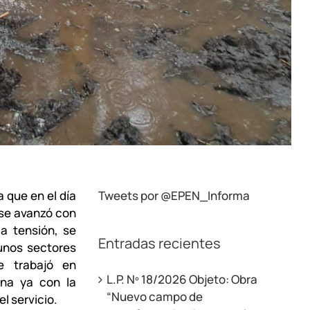
 que en el día
Tweets por @EPEN_Informa
 se avanzó con
a tensión, se
Entradas recientes
gunos sectores
e trabajó en
L.P. Nº 18/2026 Objeto: Obra
ana ya con la
“Nuevo campo de
l servicio.