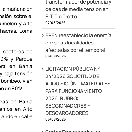
transformador de potencia y
de la mañana en
celdas de media tension en
nsión sobre el
E.T. Pio Protto”.
07/08/2026
umelen y Alto
Chacras, Loma
EPEN reestableció la energía
en varias localidades
afectadas por el temporal
s sectores de
06/08/2026
90% y Parque
era en Bahía
LICITACIÓN PÚBLICA N°
y baja tensión
24/2026 SOLICITUD DE
l bombeo, y en
ADQUISICIÓN – MATERIALES
ron un 90%.
PARA FUNCIONAMIENTO
2026. RUBRO:
neas en Bahía
SECCIONADORES Y
aremos en Alto
DESCARGADORES
jando en calle
06/08/2026
Cortes Programados en