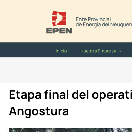
Saltar
al
contenido
Inicio
Nuestra Empresa
Etapa final del operati
Angostura