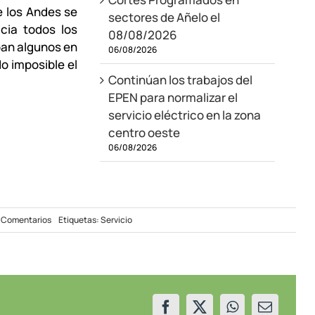
e los Andes se
sectores de Añelo el
cia todos los
08/08/2026
ban algunos en
06/08/2026
do imposible el
Continúan los trabajos del
EPEN para normalizar el
servicio eléctrico en la zona
centro oeste
06/08/2026
on
 Comentarios
Etiquetas:
Servicio
Etapa
final
del
operativo
en
Villa
La
Angostura