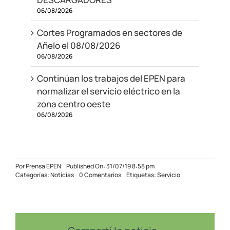
06/08/2026
Cortes Programados en sectores de
Añelo el 08/08/2026
06/08/2026
Continúan los trabajos del EPEN para
normalizar el servicio eléctrico en la
zona centro oeste
06/08/2026
Por
Prensa EPEN
Published On: 31/07/19 8:58 pm
on
Categorías:
Noticias
0 Comentarios
Etiquetas:
Servicio
Bajo
lluvia
y
nevizcas,
se
intensifica