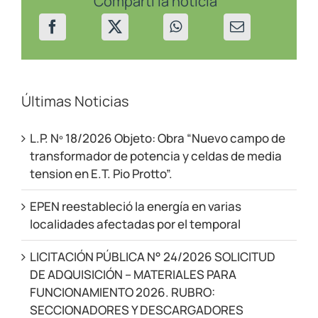
Compartí la noticia
el
trabajo
de
las
cuadrillas
Últimas Noticias
L.P. Nº 18/2026 Objeto: Obra “Nuevo campo de
transformador de potencia y celdas de media
tension en E.T. Pio Protto”.
EPEN reestableció la energía en varias
localidades afectadas por el temporal
LICITACIÓN PÚBLICA N° 24/2026 SOLICITUD
DE ADQUISICIÓN – MATERIALES PARA
FUNCIONAMIENTO 2026. RUBRO:
SECCIONADORES Y DESCARGADORES