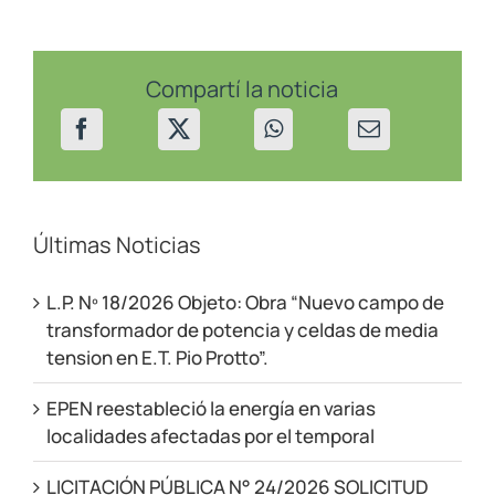
nuestro
compañero,
involucrado
en
el
Compartí la noticia
siniestro
vial
de
Siete
Lagos
Últimas Noticias
L.P. Nº 18/2026 Objeto: Obra “Nuevo campo de
transformador de potencia y celdas de media
tension en E.T. Pio Protto”.
EPEN reestableció la energía en varias
localidades afectadas por el temporal
LICITACIÓN PÚBLICA N° 24/2026 SOLICITUD