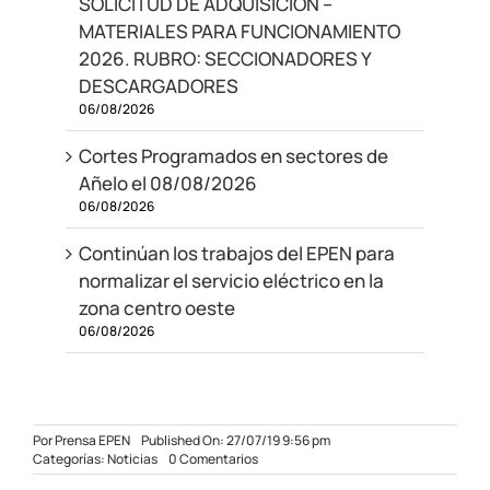
SOLICITUD DE ADQUISICIÓN –
MATERIALES PARA FUNCIONAMIENTO
2026. RUBRO: SECCIONADORES Y
DESCARGADORES
06/08/2026
Cortes Programados en sectores de
Añelo el 08/08/2026
06/08/2026
Continúan los trabajos del EPEN para
normalizar el servicio eléctrico en la
zona centro oeste
06/08/2026
Por
Prensa EPEN
Published On: 27/07/19 9:56 pm
on
Categorías:
Noticias
0 Comentarios
Falleció