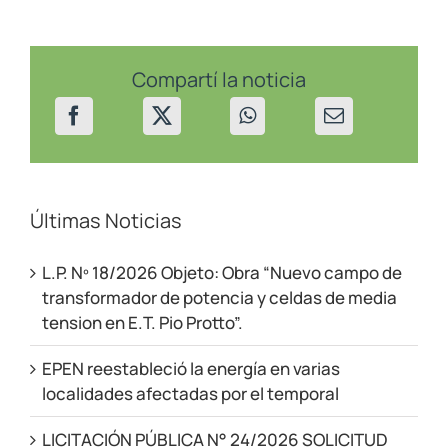
programado
en
Picún
Leufú
el
Compartí la noticia
10/6/26
Últimas Noticias
L.P. Nº 18/2026 Objeto: Obra “Nuevo campo de
transformador de potencia y celdas de media
tension en E.T. Pio Protto”.
EPEN reestableció la energía en varias
localidades afectadas por el temporal
LICITACIÓN PÚBLICA N° 24/2026 SOLICITUD