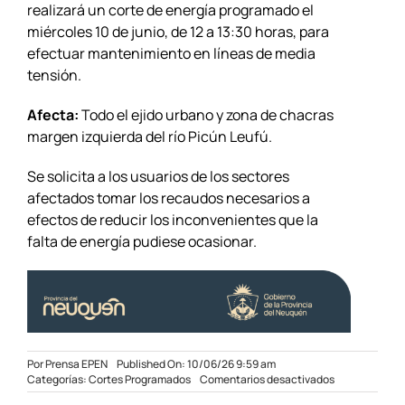
realizará un corte de energía programado el
miércoles 10 de junio, de 12 a 13:30 horas, para
efectuar mantenimiento en líneas de media
tensión.
Afecta:
Todo el ejido urbano y zona de chacras
margen izquierda del río Picún Leufú.
Se solicita a los usuarios de los sectores
afectados tomar los recaudos necesarios a
efectos de reducir los inconvenientes que la
falta de energía pudiese ocasionar.
Por
Prensa EPEN
Published On: 10/06/26 9:59 am
en
Categorías:
Cortes Programados
Comentarios desactivados
Corte