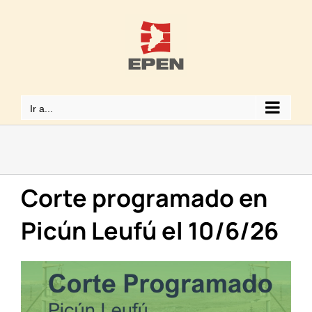
Saltar
al
contenido
Ir a...
Corte programado en
Picún Leufú el 10/6/26