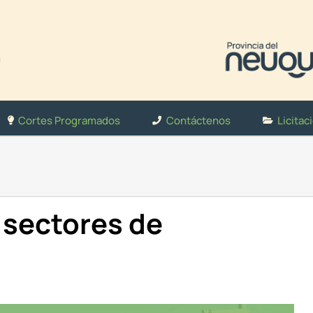
Cortes Programados
Contáctenos
Licitac
 sectores de
6