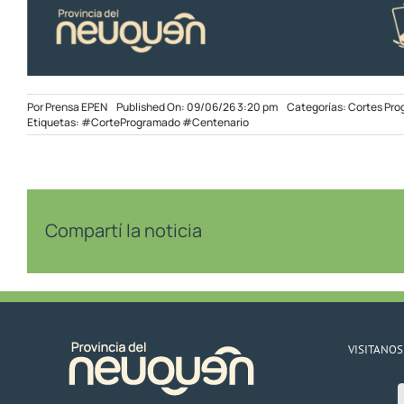
Por
Prensa EPEN
Published On: 09/06/26 3:20 pm
Categorías:
Cortes Pr
Etiquetas:
#CorteProgramado #Centenario
Compartí la noticia
VISITANOS