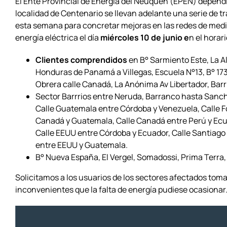
El Ente Provincial de Energía del Neuquén (EPEN) dependi
localidad de Centenario se llevan adelante una serie de
esta semana para concretar mejoras en las redes de media y
energía eléctrica el día
miércoles 10 de junio e
n el horar
Clientes comprendidos
en B° Sarmiento Este, La A
Honduras de Panamá a Villegas, Escuela N°13, B° 173 
Obrera calle Canadá, La Anónima Av Libertador,
Barr
Sector Barrrios entre Neruda, Barranco hasta Sanch
Calle Guatemala entre Córdoba y Venezuela, Calle Fo
Canadá y Guatemala, Calle Canadá entre Perú y Ecua
Calle EEUU entre Córdoba y Ecuador, Calle Santiago
entre EEUU y Guatemala.
B° Nueva España, El Vergel, Somadossi, Prima Terra
Solicitamos a los usuarios de los sectores afectados toma
inconvenientes que la falta de energía pudiese ocasionar