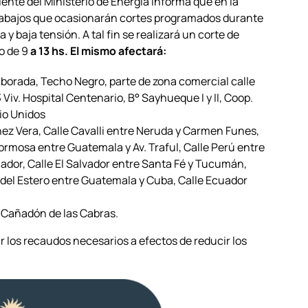
ente del Ministerio de Energía informa que en la
 trabajos que ocasionarán cortes programados durante
 baja tensión. A tal fin se realizará un corte de
io de 9
a 13 hs. El mismo afectará:
lborada, Techo Negro, parte de zona comercial calle
Viv. Hospital Centenario, B° Sayhueque I y II, Coop.
io Unidos
ez Vera, Calle Cavalli entre Neruda y Carmen Funes,
rmosa entre Guatemala y Av. Traful, Calle Perú entre
dor, Calle El Salvador entre Santa Fé y Tucumán,
 del Estero entre Guatemala y Cuba, Calle Ecuador
, Cañadón de las Cabras.
r los recaudos necesarios a efectos de reducir los
.