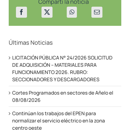
Compartí la noticia
La
Angostura
del
02
al
04/06/2026
Últimas Noticias
LICITACIÓN PÚBLICA N° 24/2026 SOLICITUD
DE ADQUISICIÓN – MATERIALES PARA
FUNCIONAMIENTO 2026. RUBRO:
SECCIONADORES Y DESCARGADORES
Cortes Programados en sectores de Añelo el
08/08/2026
Continúan los trabajos del EPEN para
normalizar el servicio eléctrico en la zona
centro oeste