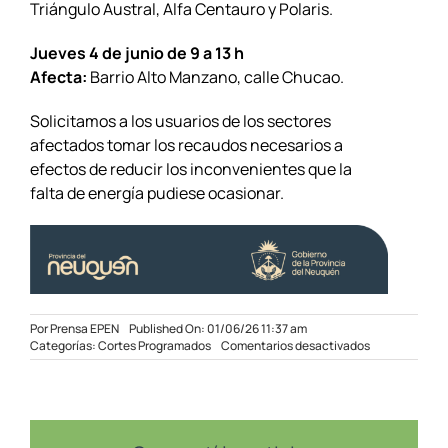
Triángulo Austral, Alfa Centauro y Polaris.
Jueves 4 de junio
de 9 a 13 h
Afecta:
Barrio Alto Manzano, calle Chucao.
Solicitamos a los usuarios de los sectores
afectados tomar los recaudos necesarios a
efectos de reducir los inconvenientes que la
falta de energía pudiese ocasionar.
Por
Prensa EPEN
Published On: 01/06/26 11:37 am
en
Categorías:
Cortes Programados
Comentarios desactivados
Corte
Programado
en
sectores
de
Villa