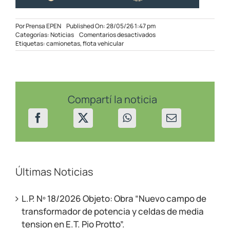
Por
Prensa EPEN
Published On: 28/05/26 1:47 pm
en
Categorías:
Noticias
Comentarios desactivados
El
Etiquetas:
camionetas
,
flota vehicular
EPEN
incorporó
60
camionetas
para
mejorar
Compartí la noticia
el
servicio
en
toda
la
provincia
Últimas Noticias
L.P. Nº 18/2026 Objeto: Obra “Nuevo campo de
transformador de potencia y celdas de media
tension en E.T. Pio Protto”.