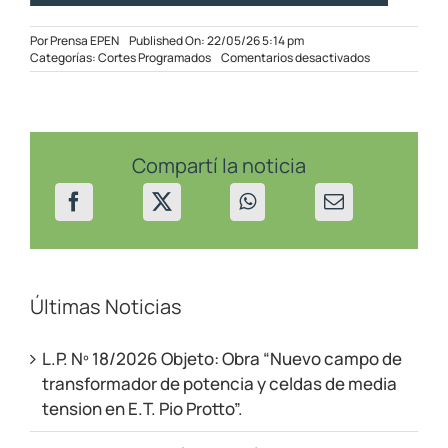
Por
Prensa EPEN
Published On: 22/05/26 5:14 pm
en
Categorías:
Cortes Programados
Comentarios desactivados
Cortes
Programados
en
sectores
de
la
Compartí la noticia
región
Alto
Neuquén
del
27
al
29/05/2026
Últimas Noticias
L.P. Nº 18/2026 Objeto: Obra “Nuevo campo de
transformador de potencia y celdas de media
tension en E.T. Pio Protto”.