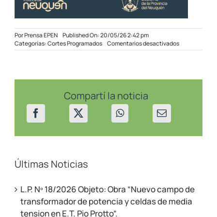
Por
Prensa EPEN
Published On: 20/05/26 2:42 pm
en
Categorías:
Cortes Programados
Comentarios desactivados
Corte
Programado
en
sectores
de
Rincón
Compartí la noticia
de
los
Sauces
el
21/05/2026
Últimas Noticias
L.P. Nº 18/2026 Objeto: Obra “Nuevo campo de
transformador de potencia y celdas de media
tension en E.T. Pio Protto”.