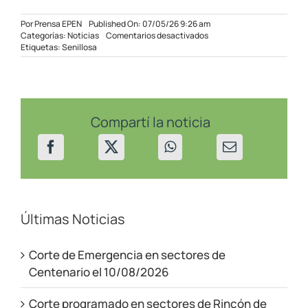
Por
Prensa EPEN
Published On: 07/05/26 9:26 am
en
Categorías:
Noticias
Comentarios desactivados
EPEN
Etiquetas:
Senillosa
avanza
con
una
obra
clave
para
Compartí la noticia
mejorar
el
servicio
eléctrico
en
Senillosa
Últimas Noticias
Corte de Emergencia en sectores de
Centenario el 10/08/2026
Corte programado en sectores de Rincón de