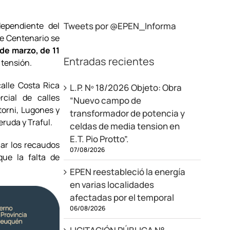
dependiente del
Tweets por @EPEN_Informa
de Centenario se
de marzo, de 11
Entradas recientes
 tensión.
calle Costa Rica
L.P. Nº 18/2026 Objeto: Obra
cial de calles
“Nuevo campo de
torni, Lugones y
transformador de potencia y
ruda y Traful.
celdas de media tension en
E.T. Pio Protto”.
mar los recaudos
07/08/2026
que la falta de
EPEN reestableció la energía
en varias localidades
afectadas por el temporal
06/08/2026