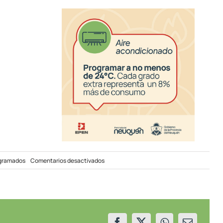
en
ogramados
Comentarios desactivados
Corte
programado
en
sectores
de
Centenario
el