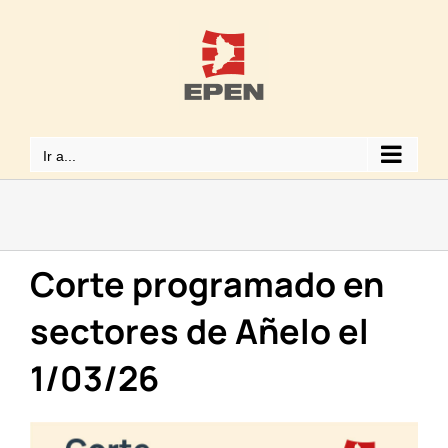
Saltar
al
contenido
Ir a...
Corte programado en
sectores de Añelo el
1/03/26