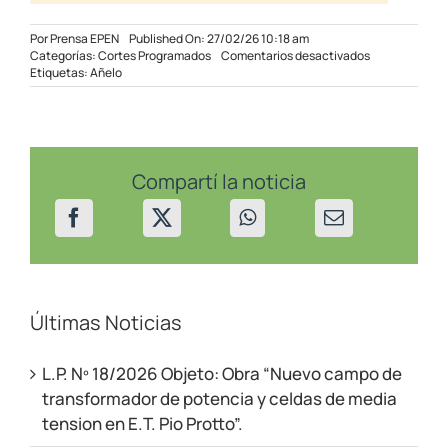
Por
Prensa EPEN
Published On: 27/02/26 10:18 am
en
Categorías:
Cortes Programados
Comentarios desactivados
Corte
Etiquetas:
Añelo
programado
en
sectores
de
Añelo
el
Compartí la noticia
1/03/26
Últimas Noticias
L.P. Nº 18/2026 Objeto: Obra “Nuevo campo de
transformador de potencia y celdas de media
tension en E.T. Pio Protto”.