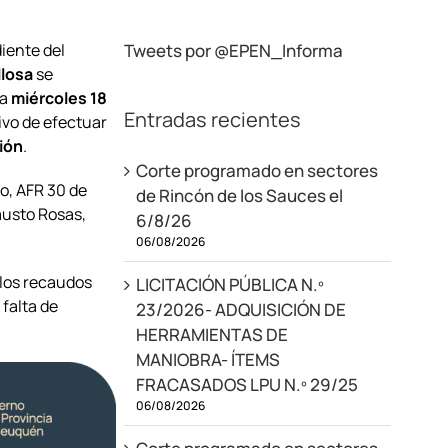
iente del
Tweets por @EPEN_Informa
llosa
se
ía
miércoles 18
Entradas recientes
tivo de efectuar
ión
.
Corte programado en sectores
io, AFR 30 de
de Rincón de los Sauces el
Fausto Rosas,
6/8/26
06/08/2026
 los recaudos
LICITACIÓN PÚBLICA N.º
 falta de
23/2026- ADQUISICIÓN DE
HERRAMIENTAS DE
MANIOBRA- ÍTEMS
FRACASADOS LPU N.º 29/25
06/08/2026