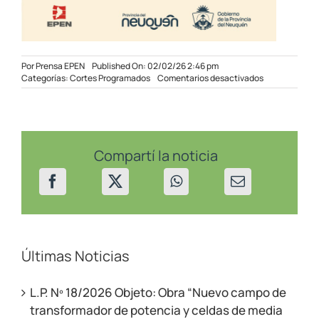
Por
Prensa EPEN
Published On: 02/02/26 2:46 pm
en
Categorías:
Cortes Programados
Comentarios desactivados
Corte
Programado
de
Emergencia
en
sectores
Compartí la noticia
de
Rincón
de
los
Sauces
el
03/02/2026
Últimas Noticias
L.P. Nº 18/2026 Objeto: Obra “Nuevo campo de
transformador de potencia y celdas de media