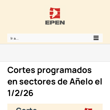
Saltar
al
contenido
Ir a...
Cortes programados
en sectores de Añelo el
1/2/26