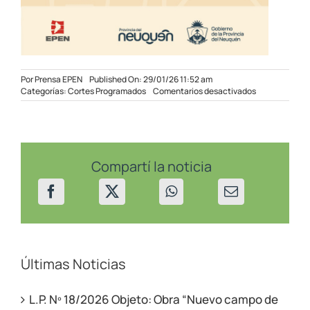
Por
Prensa EPEN
Published On: 29/01/26 11:52 am
en
Categorías:
Cortes Programados
Comentarios desactivados
Cortes
programados
en
sectores
de
Añelo
Compartí la noticia
el
1/2/26
Últimas Noticias
L.P. Nº 18/2026 Objeto: Obra “Nuevo campo de