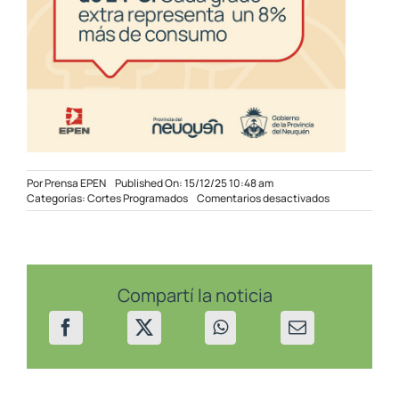
Por
Prensa EPEN
Published On: 15/12/25 10:48 am
en
Categorías:
Cortes Programados
Comentarios desactivados
Cortes
programados
en
sectores
de
Villa
Compartí la noticia
La
Angostura
el
17
y
18/12/25