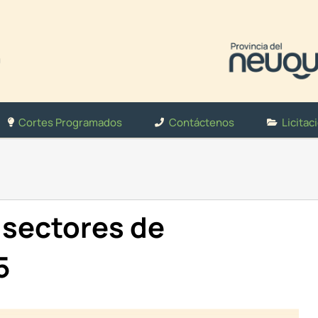
Cortes Programados
Contáctenos
Licitac
 sectores de
5