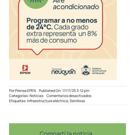
Por
Prensa EPEN
Published On: 17/11/25 3:12 pm
en
Categorías:
Noticias
Comentarios desactivados
Llegó
Etiquetas:
Infraestructura eléctrica
,
Senillosa
el
transformador
para
la
nueva
subestación
Compartí la noticia