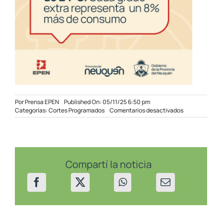
Por
Prensa EPEN
Published On: 05/11/25 6:50 pm
en
Categorías:
Cortes Programados
Comentarios desactivados
Cortes
Programados
en
sectores
de
Rincón
Compartí la noticia
de
los
Sauces
el
06/11/2025