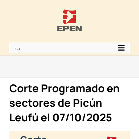
Saltar
al
contenido
Ir a...
Corte Programado en
sectores de Picún
Leufú el 07/10/2025