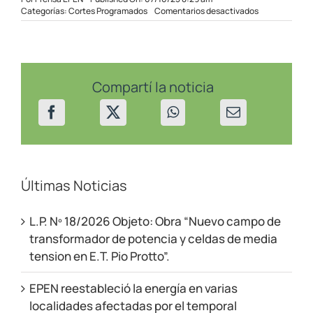
en
Categorías:
Cortes Programados
Comentarios desactivados
Corte
Programado
en
sectores
de
Picún
Compartí la noticia
Leufú
el
07/10/2025
Últimas Noticias
L.P. Nº 18/2026 Objeto: Obra “Nuevo campo de
transformador de potencia y celdas de media
tension en E.T. Pio Protto”.
EPEN reestableció la energía en varias
localidades afectadas por el temporal