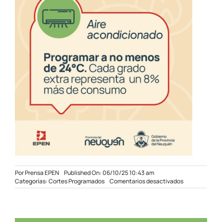
Por
Prensa EPEN
Published On: 06/10/25 10:43 am
en
Categorías:
Cortes Programados
Comentarios desactivados
Cortes
programados
en
sectores