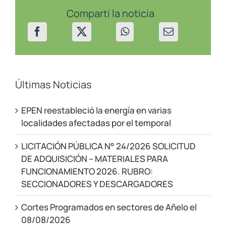
de
Villa
Compartí la noticia
La
Angostura
el
7
y
8/10/25
Últimas Noticias
EPEN reestableció la energía en varias
localidades afectadas por el temporal
LICITACIÓN PÚBLICA N° 24/2026 SOLICITUD
DE ADQUISICIÓN – MATERIALES PARA
FUNCIONAMIENTO 2026. RUBRO:
SECCIONADORES Y DESCARGADORES
Cortes Programados en sectores de Añelo el
08/08/2026