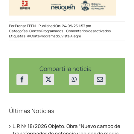
Por
Prensa EPEN
Published On: 24/09/25 1:53 pm
en
Categorías:
Cortes Programados
Comentarios desactivados
Corte
Etiquetas:
#CorteProgramado
,
Vista Alegre
programado
en
sectores
de
Vista
Alegre
Compartí la noticia
el
25/09/2025
Últimas Noticias
L.P. Nº 18/2026 Objeto: Obra “Nuevo campo de
transformador de potencia y celdas de media