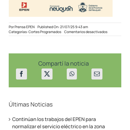
Por
Prensa EPEN
Published On: 21/07/25 9:43 am
en
Categorías:
Cortes Programados
Comentarios desactivados
Corte
Programado
en
sectores
de
Centenario
Compartí la noticia
el
22/07/2025
Últimas Noticias
Continúan los trabajos del EPEN para
normalizar el servicio eléctrico en la zona