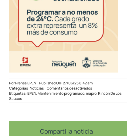
Por
Prensa EPEN
Published On: 27/06/25 8:42 am
en
Categorías:
Noticias
Comentarios desactivados
Mantenimiento
Etiquetas:
EPEN
,
Mantenimiento programado
,
mapro
,
Rincón De Los
programado
Sauces
en
Rincón
de
los
Sauces
Compartí la noticia