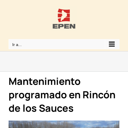
Saltar
al
contenido
Ir a...
Mantenimiento
programado en Rincón
de los Sauces