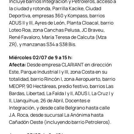
Incluye barrios Integración y Petroleros, acceso a
la ciudad y rotonda, Parrilla Kacike, Ciudad
Deportiva, empresas 360 y Kompass, barrios
ADUS II y III, Ayres de León, Planta Cloacal, barrio
Loteo Roa, zona Canchas Pelusa, JC Braveu,
René Favaloro, María Teresa de Calcuta (Mza
ZR), y manzanas S34 a S38 Bis.
Miércoles 02/07 de 9 a 15 h:
Afecta:
Desde empresa CLARIANT en dirección
Este, Parque Industrial I y III, zona Costa en su
totalidad, barrio Rincón I, zona Aeropuerto, barrio
MEOPP, 90 Hectáreas, predio festivo, barrios Las
Bardas, Libertad, La Falda I y II, ADUS I, La Cruz I y
II, Llanquihue, 26 de Abril, Docentes e
Integración, y desde calle Belgrano hasta calle
J.A. Roca, desde sucursal La Anónima hasta
Cañadón Oeste (incluyendo barrio Petroleros).