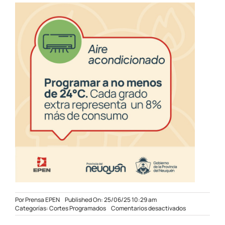
Por
Prensa EPEN
Published On: 25/06/25 10:29 am
en
Categorías:
Cortes Programados
Comentarios desactivados
Mantenimient
programado