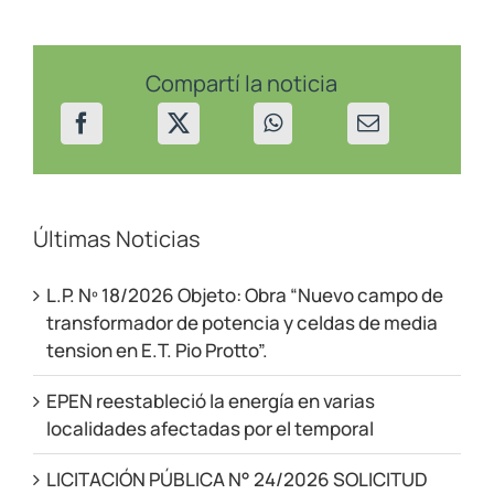
en
zona
rural
de
Compartí la noticia
Las
Coloradas
el
26
y
27/6
Últimas Noticias
L.P. Nº 18/2026 Objeto: Obra “Nuevo campo de
transformador de potencia y celdas de media
tension en E.T. Pio Protto”.
EPEN reestableció la energía en varias
localidades afectadas por el temporal
LICITACIÓN PÚBLICA N° 24/2026 SOLICITUD