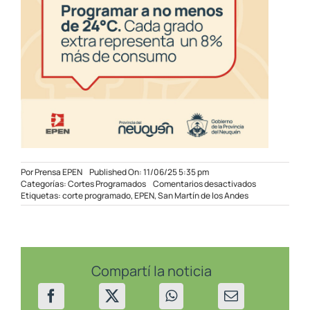
Por
Prensa EPEN
Published On: 11/06/25 5:35 pm
en
Categorías:
Cortes Programados
Comentarios desactivados
Corte
Etiquetas:
corte programado
,
EPEN
,
San Martín de los Andes
Programado
en
sectores
de
San
Martín
Compartí la noticia
de
los
Andes