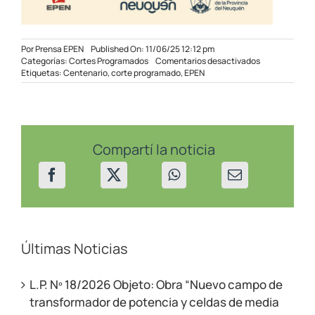
Por
Prensa EPEN
Published On: 11/06/25 12:12 pm
en
Categorías:
Cortes Programados
Comentarios desactivados
Corte
Etiquetas:
Centenario
,
corte programado
,
EPEN
Programado
en
sectores
de
Centenario
el
Compartí la noticia
12/06/2025
Últimas Noticias
L.P. Nº 18/2026 Objeto: Obra “Nuevo campo de
transformador de potencia y celdas de media