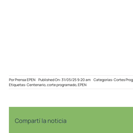
Por
Prensa EPEN
Published On: 31/05/25 9:20 am
Categorías:
Cortes Pro
Etiquetas:
Centenario
,
corte programado
,
EPEN
Compartí la noticia