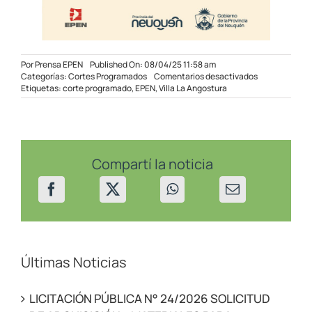
Por
Prensa EPEN
Published On: 08/04/25 11:58 am
en
Categorías:
Cortes Programados
Comentarios desactivados
Corte
Etiquetas:
corte programado
,
EPEN
,
Villa La Angostura
Programado
en
sectores
de
Villa
La
Compartí la noticia
Angostura
el
09/04/2025
Últimas Noticias
LICITACIÓN PÚBLICA N° 24/2026 SOLICITUD