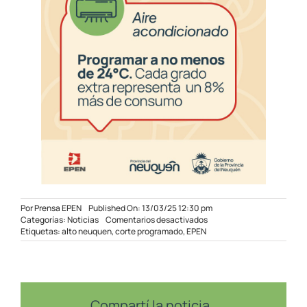
Por
Prensa EPEN
Published On: 13/03/25 12:30 pm
en
Categorías:
Noticias
Comentarios desactivados
Corte
Etiquetas:
alto neuquen
,
corte programado
,
EPEN
de
emergencia
en
Las
Ovejas,
Manzano
Compartí la noticia