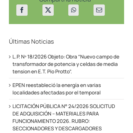
Amargo
y
Varvarco
el
14/03/25
Últimas Noticias
L.P. Nº 18/2026 Objeto: Obra “Nuevo campo de
transformador de potencia y celdas de media
tension en E.T. Pio Protto”.
EPEN reestableció la energía en varias
localidades afectadas por el temporal
LICITACIÓN PÚBLICA N° 24/2026 SOLICITUD
DE ADQUISICIÓN – MATERIALES PARA
FUNCIONAMIENTO 2026. RUBRO:
SECCIONADORES Y DESCARGADORES