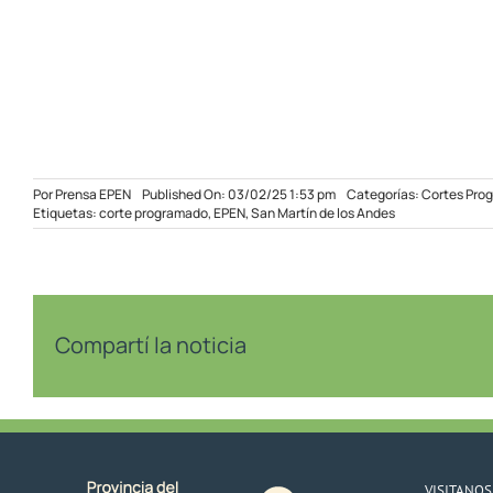
Por
Prensa EPEN
Published On: 03/02/25 1:53 pm
Categorías:
Cortes Pro
Etiquetas:
corte programado
,
EPEN
,
San Martín de los Andes
Compartí la noticia
VISITANOS