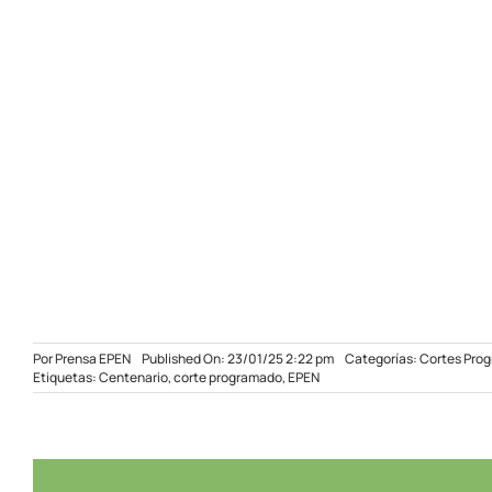
Por
Prensa EPEN
Published On: 23/01/25 2:22 pm
Categorías:
Cortes Pro
Etiquetas:
Centenario
,
corte programado
,
EPEN