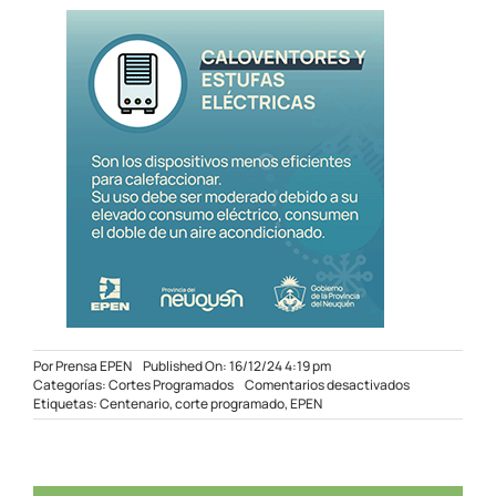
Por
Prensa EPEN
Published On: 16/12/24 4:19 pm
en
Categorías:
Cortes Programados
Comentarios desactivados
Corte
Etiquetas:
Centenario
,
corte programado
,
EPEN
Programado
en
Centenario
el