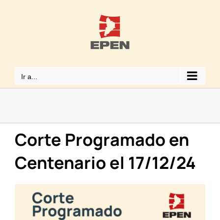
Saltar
al
contenido
Ir a...
Corte Programado en
Centenario el 17/12/24