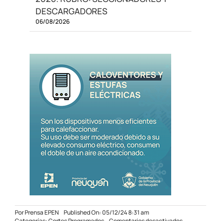
DESCARGADORES
06/08/2026
Por
Prensa EPEN
Published On: 05/12/24 8:31 am
en
Categorías:
Cortes Programados
Comentarios desactivados