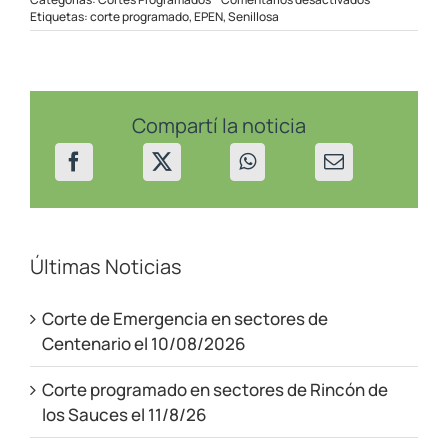
Corte
Etiquetas:
corte programado
,
EPEN
,
Senillosa
Programado
en
Senillosa
el
5/12/24
Compartí la noticia
Últimas Noticias
Corte de Emergencia en sectores de
Centenario el 10/08/2026
Corte programado en sectores de Rincón de
los Sauces el 11/8/26