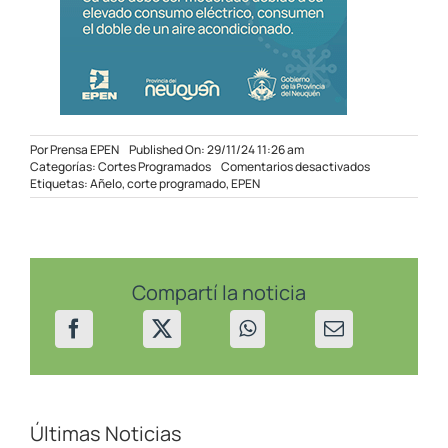
Por
Prensa EPEN
Published On: 29/11/24 11:26 am
en
Categorías:
Cortes Programados
Comentarios desactivados
Corte
Etiquetas:
Añelo
,
corte programado
,
EPEN
Programado
en
Añelo
el
30/11/24
Compartí la noticia
Últimas Noticias