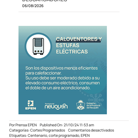
06/08/2026
Por
Prensa EPEN
Published On: 21/10/24 11:53 am
en
Categorías:
Cortes Programados
Comentarios desactivados
Corte
Etiquetas:
Centenario
,
corte programado
,
EPEN