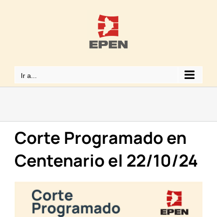
Saltar
al
contenido
Ir a...
Corte Programado en
Centenario el 22/10/24