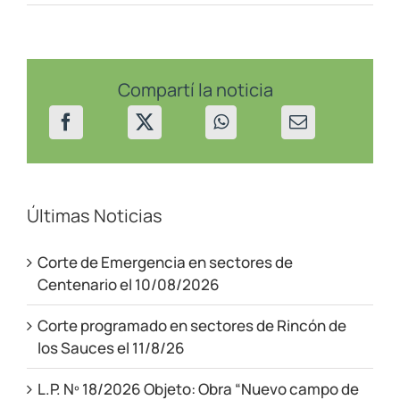
Programado
en
Centenario
el
22/10/24
Compartí la noticia
Últimas Noticias
Corte de Emergencia en sectores de
Centenario el 10/08/2026
Corte programado en sectores de Rincón de
los Sauces el 11/8/26
L.P. Nº 18/2026 Objeto: Obra “Nuevo campo de