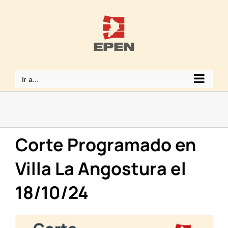
Saltar
al
contenido
Ir a...
Corte Programado en
Villa La Angostura el
18/10/24