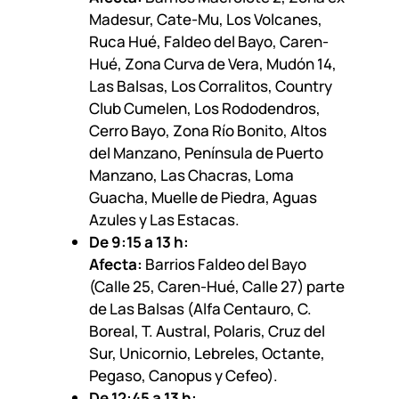
Madesur, Cate-Mu, Los Volcanes,
Ruca Hué, Faldeo del Bayo, Caren-
Hué, Zona Curva de Vera, Mudón 14,
Las Balsas, Los Corralitos, Country
Club Cumelen, Los Rododendros,
Cerro Bayo, Zona Río Bonito, Altos
del Manzano, Península de Puerto
Manzano, Las Chacras, Loma
Guacha, Muelle de Piedra, Aguas
Azules y Las Estacas.
De 9:15 a 13 h:
Afecta:
Barrios Faldeo del Bayo
(Calle 25, Caren-Hué, Calle 27) parte
de Las Balsas (Alfa Centauro, C.
Boreal, T. Austral, Polaris, Cruz del
Sur, Unicornio, Lebreles, Octante,
Pegaso, Canopus y Cefeo).
De 12:45 a 13 h: