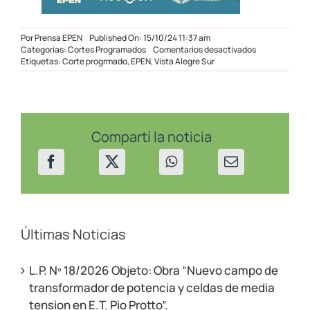
Por
Prensa EPEN
Published On: 15/10/24 11:37 am
en
Categorías:
Cortes Programados
Comentarios desactivados
Corte
Etiquetas:
Corte progrmado
,
EPEN
,
Vista Alegre Sur
Programado
en
Vista
Alegre
Sur
el
Compartí la noticia
16/10/24
Últimas Noticias
L.P. Nº 18/2026 Objeto: Obra “Nuevo campo de
transformador de potencia y celdas de media
tension en E.T. Pio Protto”.