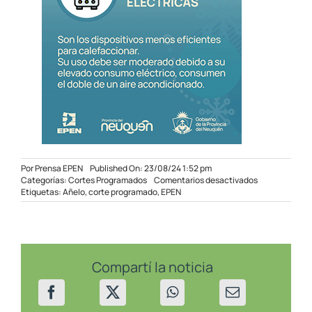
Por
Prensa EPEN
Published On: 23/08/24 1:52 pm
en
Categorías:
Cortes Programados
Comentarios desactivados
Corte
Etiquetas:
Añelo
,
corte programado
,
EPEN
programado
en
Añelo
el
25/8/24
Compartí la noticia