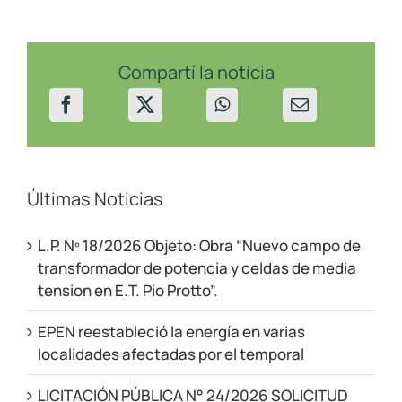
en
Centenario
el
23/8/24
Compartí la noticia
Últimas Noticias
L.P. Nº 18/2026 Objeto: Obra “Nuevo campo de
transformador de potencia y celdas de media
tension en E.T. Pio Protto”.
EPEN reestableció la energía en varias
localidades afectadas por el temporal
LICITACIÓN PÚBLICA N° 24/2026 SOLICITUD