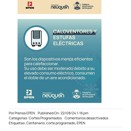
Por
Prensa EPEN
Published On: 22/08/24 1:16 pm
en
Categorías:
Cortes Programados
Comentarios desactivados
Corte
Etiquetas:
Centenario
,
corte programado
,
EPEN
programado