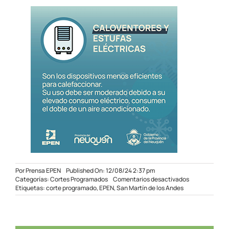
Por
Prensa EPEN
Published On: 12/08/24 2:37 pm
en
Categorías:
Cortes Programados
Comentarios desactivados
Corte
Etiquetas:
corte programado
,
EPEN
,
San Martín de los Andes
programado
en
San
Martín