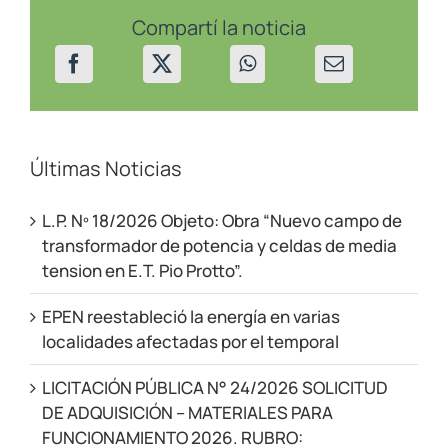
de
los
Compartí la noticia
Andes
el
13/8/24
Últimas Noticias
L.P. Nº 18/2026 Objeto: Obra “Nuevo campo de
transformador de potencia y celdas de media
tension en E.T. Pio Protto”.
EPEN reestableció la energía en varias
localidades afectadas por el temporal
LICITACIÓN PÚBLICA N° 24/2026 SOLICITUD
DE ADQUISICIÓN – MATERIALES PARA
FUNCIONAMIENTO 2026. RUBRO: