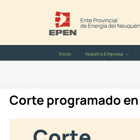
Saltar
al
contenido
Inicio
Nuestra Empresa
Corte programado en 