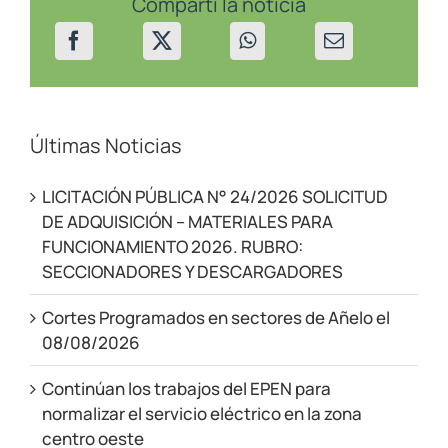
Compartí la noticia
plazo
de
inscripción
para
mantener
subsidios
a
la
Últimas Noticias
energía
eléctrica
LICITACIÓN PÚBLICA N° 24/2026 SOLICITUD
DE ADQUISICIÓN – MATERIALES PARA
FUNCIONAMIENTO 2026. RUBRO:
SECCIONADORES Y DESCARGADORES
Cortes Programados en sectores de Añelo el
08/08/2026
Continúan los trabajos del EPEN para
normalizar el servicio eléctrico en la zona
centro oeste