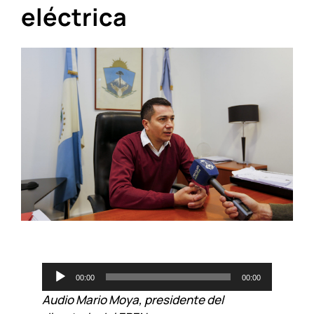
eléctrica
Reproductor
00:00
00:00
de
Audio Mario Moya, presidente del
audio