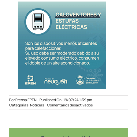
Por
Prensa EPEN
Published On: 19/07/24 1:39 pm
en
Categorías:
Noticias
Comentarios desactivados
El
2
de
agosto
vence
el