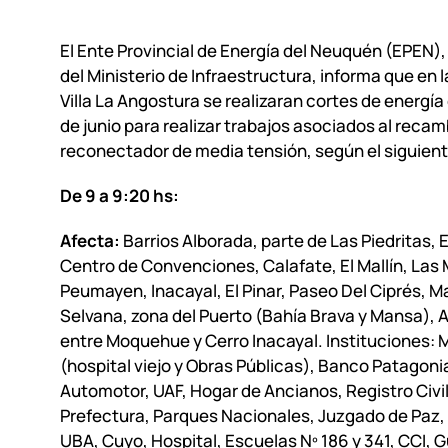
El Ente Provincial de Energía del Neuquén (EPEN)
del Ministerio de Infraestructura, informa que en l
Villa La Angostura se realizaran cortes de energía 
de junio para realizar trabajos asociados al recam
reconectador de media tensión, según el siguient
De 9 a 9:20 hs:
Afecta:
Barrios Alborada, parte de Las Piedritas, 
Centro de Convenciones, Calafate, El Mallín, Las 
Peumayen, Inacayal, El Pinar, Paseo Del Ciprés, M
Selvana, zona del Puerto (Bahía Brava y Mansa), 
entre Moquehue y Cerro Inacayal. Instituciones: 
(hospital viejo y Obras Públicas), Banco Patagonia
Automotor, UAF, Hogar de Ancianos, Registro Civil
Prefectura, Parques Nacionales, Juzgado de Paz
UBA, Cuyo, Hospital, Escuelas Nº 186 y 341, CCI, 