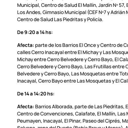
Municipal, Centro de Salud El Mallín, Jardín Nº 57,
Los Andes, Gimnasio Municipal (CEF Nº7 y Adrián
Centro de Salud Las Piedritas y Policía.
De 9:20 a 14 hs:
Afecta:
parte de los Barrios El Once y Centro de 
calles Cerro Inacayal entre El Michay y Las Mosque
Michay entre Cerro Belvedere y Cerro Bayo, El Cal
Cerro Belvedere y Cerro Bayo, Las Frutillas entre 
Belvedere y Cerro Bayo, Las Mosquetas entre Toto
Inacayal, Cerro Bayo entre Las Mosquetas y El Cal
De 14 a 14:20 hs:
Afecta:
Barrios Alborada, parte de Las Piedritas, 
Centro de Convenciones, Calafate, El Mallín, Las 
Peumayen, Inacayal, El Pinar, Paseo del Ciprés, M
Selvana, zona del Puerto (Bahía Brava y Mansa). 