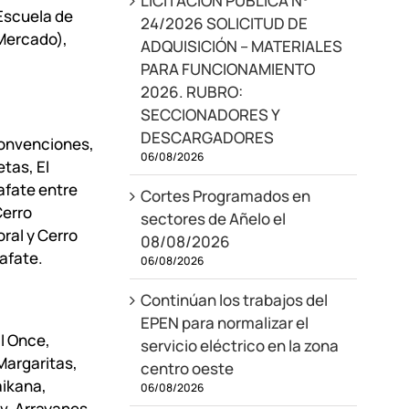
LICITACIÓN PÚBLICA N°
 Escuela de
24/2026 SOLICITUD DE
 Mercado),
ADQUISICIÓN – MATERIALES
PARA FUNCIONAMIENTO
2026. RUBRO:
SECCIONADORES Y
DESCARGADORES
Convenciones,
06/08/2026
tas, El
afate entre
Cortes Programados en
Cerro
sectores de Añelo el
ral y Cerro
08/08/2026
afate.
06/08/2026
Continúan los trabajos del
EPEN para normalizar el
El Once,
servicio eléctrico en la zona
Margaritas,
centro oeste
aikana,
06/08/2026
Av. Arrayanes