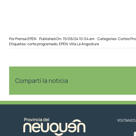
Por
Prensa EPEN
Published On: 15/06/24 10:04 am
Categorías:
Cortes Pr
Etiquetas:
corte programado
,
EPEN
,
Villa La Angostura
Compartí la noticia
VISITANOS