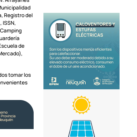
Municipalidad
, Registro del
, ISSN,
, Camping
Guardería
 Escuela de
 Mercado),
dos tomar los
convenientes