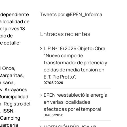
, dependiente
Tweets por @EPEN_Informa
a localidad de
el jueves 18
Entradas recientes
bio de
e detalle:
L.P. Nº 18/2026 Objeto: Obra
“Nuevo campo de
transformador de potencia y
El Once,
celdas de media tension en
Margaritas,
E.T. Pio Protto”.
aikana,
07/08/2026
Av. Arrayanes
EPEN reestableció la energía
Municipalidad
en varias localidades
, Registro del
afectadas por el temporal
, ISSN,
06/08/2026
, Camping
Guardería