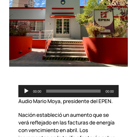
Reproductor
00:00
00:00
de
Audio Mario Moya, presidente del EPEN.
audio
Nación estableció un aumento que se
verá reflejado en las facturas de energía
con vencimiento en abril. Los