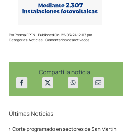
Por
Prensa EPEN
Published On: 22/03/24 12:03 pm
en
Categorías:
Noticias
Comentarios desactivados
Actualización
de
tarifas
en
el
EPEN
Compartí la noticia
Últimas Noticias
Corte programado en sectores de San Martín