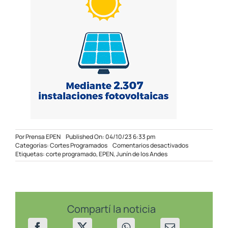
Por
Prensa EPEN
Published On: 04/10/23 6:33 pm
en
Categorías:
Cortes Programados
Comentarios desactivados
Corte
Etiquetas:
corte programado
,
EPEN
,
Junín de los Andes
programado
en
Junín
de
los
Andes
Compartí la noticia
el
05/10/23