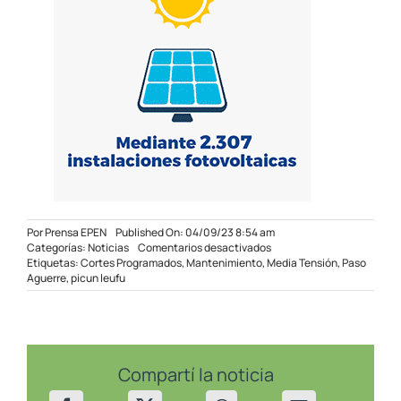
Por
Prensa EPEN
Published On: 04/09/23 8:54 am
en
Categorías:
Noticias
Comentarios desactivados
Cortes
Etiquetas:
Cortes Programados
,
Mantenimiento
,
Media Tensión
,
Paso
programados
Aguerre
,
picun leufu
en
Picún
y
Paso
Aguerre
Compartí la noticia