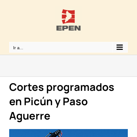
Saltar
al
contenido
Ir a...
Cortes programados
en Picún y Paso
Aguerre